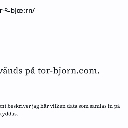
r
bjœːrn/
vänds på tor-bjorn.com.
ent beskriver jag här vilken data som samlas in på
skyddas.