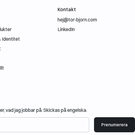
Kontakt
hej@tor-bjorn.com
dukter
LinkedIn
Identitet
t
lt
r, vad jag jobbar på. Skickas på engelska.
Prenumerera