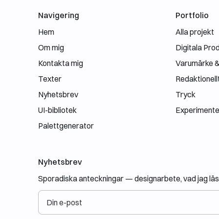
Navigering
Portfolio
Hem
Alla projekt
Om mig
Digitala Pro
Kontakta mig
Varumärke & 
Texter
Redaktionell
Nyhetsbrev
Tryck
UI-bibliotek
Experimentel
Palettgenerator
Nyhetsbrev
Sporadiska anteckningar — designarbete, vad jag läse