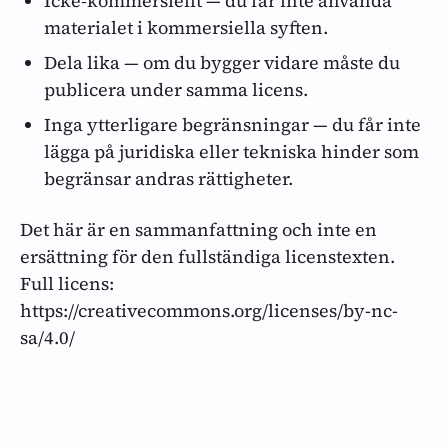
Icke‑kommersiellt — du får inte använda
materialet i kommersiella syften.
Dela lika — om du bygger vidare måste du
publicera under samma licens.
Inga ytterligare begränsningar — du får inte
lägga på juridiska eller tekniska hinder som
begränsar andras rättigheter.
Det här är en sammanfattning och inte en
ersättning för den fullständiga licenstexten.
Full licens:
https://creativecommons.org/licenses/by-nc-
sa/4.0/
E-postadress