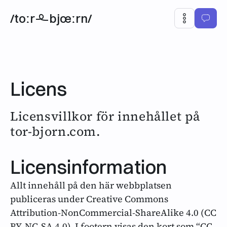
/toːr
bjœːrn/
Licens
Licensvillkor för innehållet på
tor-bjorn.com.
Licensinformation
Allt innehåll på den här webbplatsen
publiceras under Creative Commons
Attribution‑NonCommercial‑ShareAlike 4.0 (CC
BY‑NC‑SA 4.0). I footern visas den kort som “CC