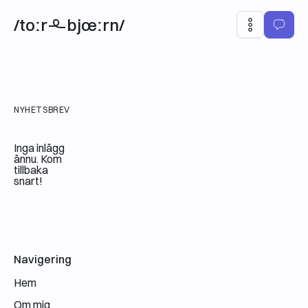
/toːr
bjœːrn/
NYHETSBREV
Inga inlägg
ännu. Kom
tillbaka
snart!
E-postadress
Navigering
Hem
Om mig