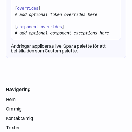
[
overrides
]
# add optional token overrides here
[
component_overrides
]
# add optional component exceptions here
Ändringar appliceras live. Spara palette för att
behålla den som Custom palette.
E-postadress
Navigering
Hem
Om mig
Kontakta mig
Texter