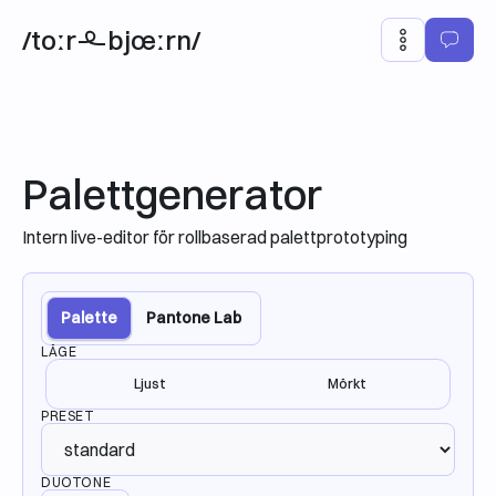
/toːr
bjœːrn/
Palettgenerator
Intern live-editor för rollbaserad palettprototyping
Palette
Pantone Lab
LÄGE
Ljust
Mörkt
PRESET
DUOTONE